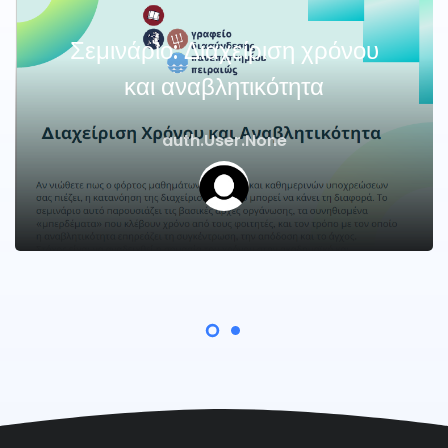
Σεμινάριο: Διαχείριση χρόνου
και αναβλητικότητα
auth.User.None